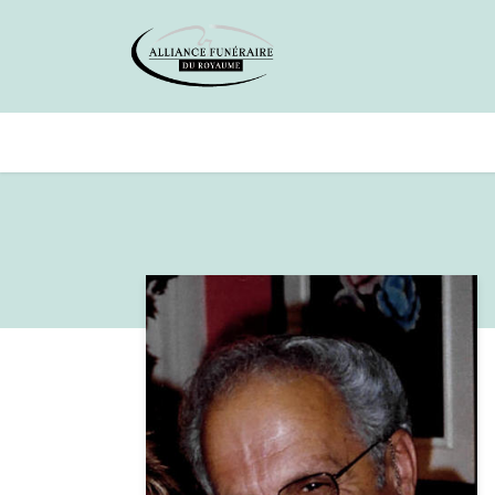
Avis de décès
Services offer