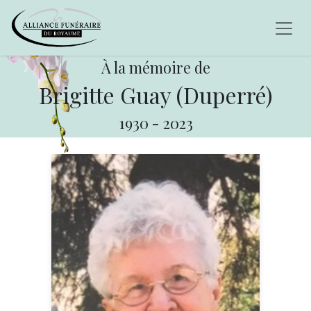
À la mémoire de
Brigitte Guay (Duperré)
1930
-
2023