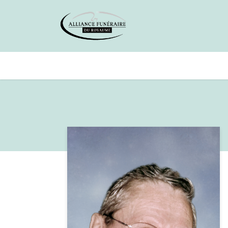
Avis de décès
Services offer