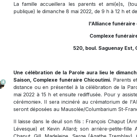
La famille accueillera les parents et ami(e)s,
(to
publique)
le dimanche 8 mai 2022, de 9 h à 12 h et de 
l'Alliance funérair
Complexe funéraire
520, boul. Saguenay Est, 
Une célébration de la Parole aura lieu le dimanch
Saison, Complexe funéraire Chicoutimi.
Parents et
4
distance ou en présentiel à la célébration de la Par
mai 2022 à 15 h et ensuite rediffusée. Pour y assister
cérémonie
».
Il sera incinéré au crématorium de l'A
seront déposées au Mausolée/Columbarium St-Franç
Il laisse dans le deuil son fils : François Chaput (An
Lévesque) et Kevin Allard; son arrière-petite-fille
Chaput, Gill, Madeleine, Serge (Agathe Tremblay), 