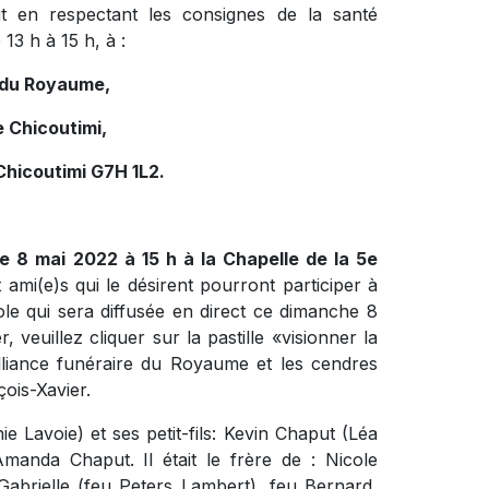
ut en respectant les consignes de la santé
13 h à 15 h, à :
e du Royaume,
 Chicoutimi,
Chicoutimi G7H 1L2.
e 8 mai 2022 à 15 h à la Chapelle de la 5e
 ami(e)s qui le désirent pourront participer à
ole qui sera diffusée en direct ce dimanche 8
, veuillez cliquer sur la pastille «
visionner la
lliance funéraire du Royaume et les cendres
ois-Xavier.
nie Lavoie) et ses petit-fils: Kevin Chaput (Léa
 Amanda Chaput. Il était le frère de : Nicole
Gabrielle (feu Peters Lambert), feu Bernard,