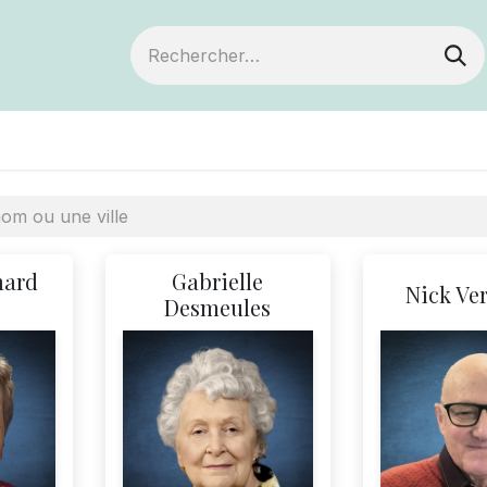
ts
Devenir membre
Votre coopérative
mard
Gabrielle
Nick Ver
Desmeules