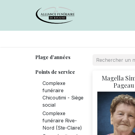
Avis de décès
Services offer
Plage d'années
Points de service
Magella Si
Complexe
Pageau
funéraire
Chicoutimi - Siège
social
Complexe
funéraire Rive-
Nord (Ste-Claire)