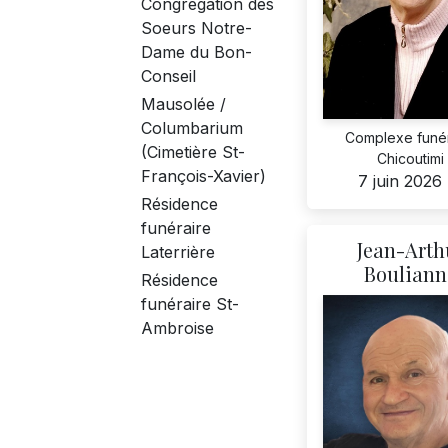
Congrégation des
Soeurs Notre-
Dame du Bon-
Conseil
Mausolée /
Columbarium
Complexe funér
(Cimetière St-
Chicoutimi
François-Xavier)
7 juin 2026
Résidence
funéraire
Jean-Arth
Laterrière
Bouliann
Résidence
funéraire St-
Ambroise