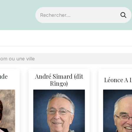
ts
Devenir membre
Votre coopérative
ude
André Simard (dit
Léonce A 
Ringo)