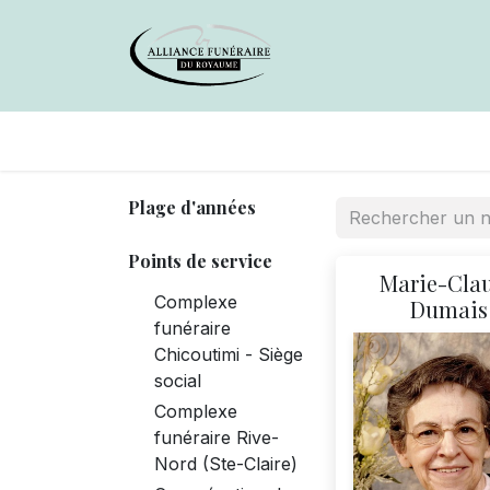
Avis de décès
Services offer
Plage d'années
Points de service
Marie-Cla
Complexe
Dumais
funéraire
Chicoutimi - Siège
social
Complexe
funéraire Rive-
Nord (Ste-Claire)