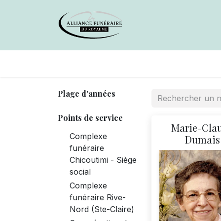
Avis de décès
Services offer
Plage d'années
Points de service
Marie-Cla
Complexe
Dumais
funéraire
Chicoutimi - Siège
social
Complexe
funéraire Rive-
Nord (Ste-Claire)