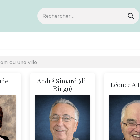
ts
Devenir membre
Votre coopérative
ude
André Simard (dit
Léonce A 
Ringo)