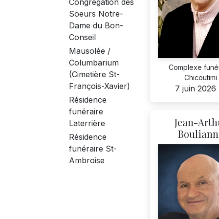
Congrégation des
Soeurs Notre-
Dame du Bon-
Conseil
Mausolée /
Columbarium
Complexe funér
(Cimetière St-
Chicoutimi
François-Xavier)
7 juin 2026
Résidence
funéraire
Jean-Arth
Laterrière
Bouliann
Résidence
funéraire St-
Ambroise