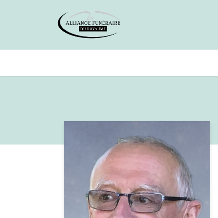
Avis de décès
Services offer