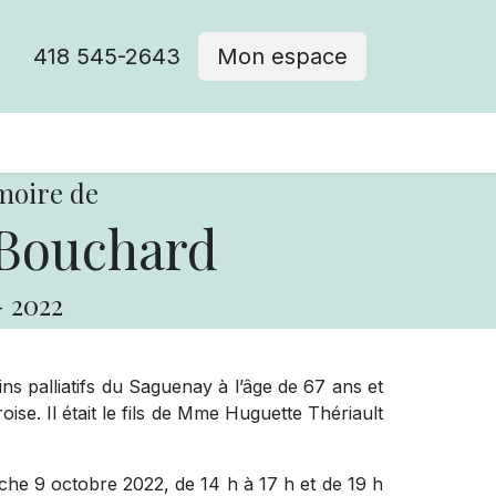
418 545-2643
Mon espace
Cimetière catholique
moire de
Bouchard
-
2022
s palliatifs du Saguenay à l’âge de 67 ans et
se. Il était le fils de Mme Huguette Thériault
anche 9 octobre 2022, de 14 h à 17 h et de 19 h