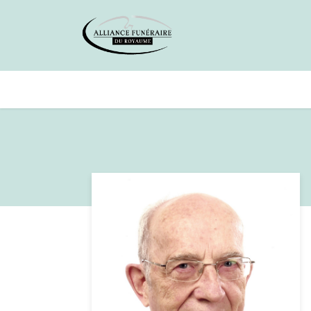
Avis de décès
Services offer