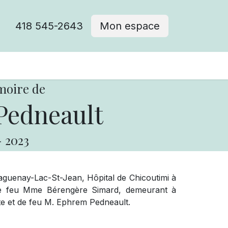
418 545-2643
Mon espace
Cimetière catholique
moire de
Pedneault
-
2023
guenay-Lac-St-Jean, Hôpital de Chicoutimi à
e feu Mme Bérengère Simard, demeurant à
ette et de feu M. Ephrem Pedneault.