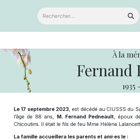
ts
Devenir membre
Votre coopérative
À la mé
Fernand 
1935
Le 17 septembre 2023
, est décédé au CIUSSS du Sa
l’âge de 88 ans,
M. Fernand Pedneault
, époux d
Chicoutimi. Il était le fils de feu Mme Hélène Lalanc
La famille accueillera les parents et ami·es le :