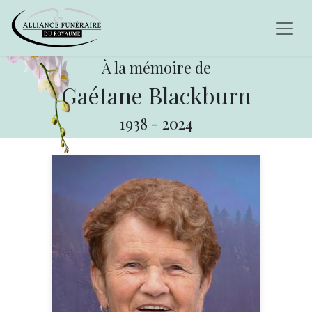
À la mémoire de
Gaétane Blackburn
1938
-
2024