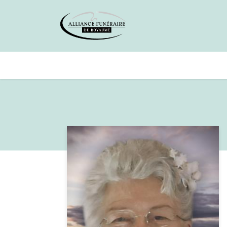
Avis de décès
Services offer