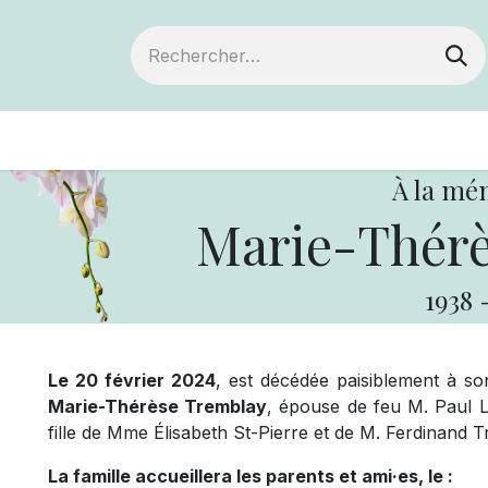
ts
Devenir membre
Votre coopérative
À la mé
Marie-Thérè
1938
Le 20 février 2024
, est décédée paisiblement à so
Marie-Thérèse Tremblay
, épouse de feu M. Paul L
fille de Mme Élisabeth St-Pierre et de M. Ferdinand 
La famille accueillera les parents et ami·es, le :