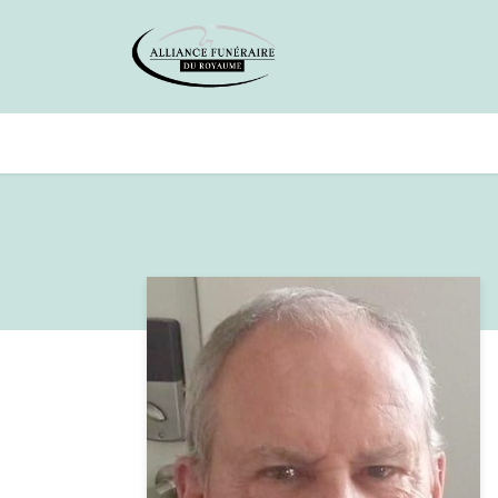
Avis de décès
Services offer