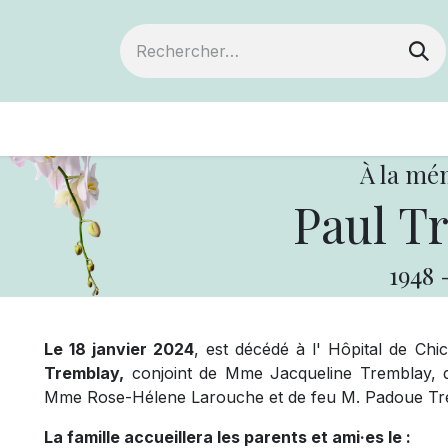
ts
Devenir membre
Votre coopérative
À la mé
Paul T
1948
Le 18 janvier 2024
, est décédé à l' Hôpital de Chi
Tremblay,
conjoint de Mme Jacqueline Tremblay, dem
Mme Rose-Hélene Larouche et de feu M. Padoue Tr
La famille accueillera les parents et ami·es le :