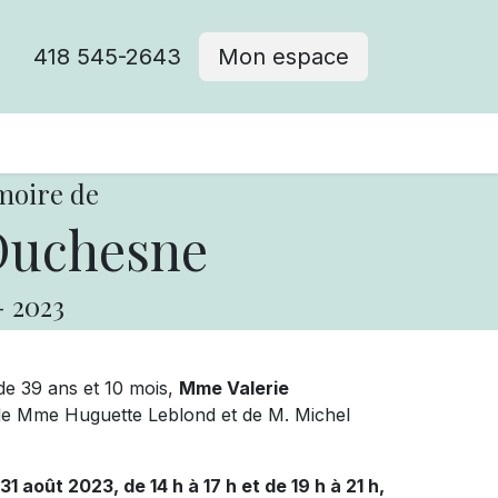
418 545-2643
Mon espace
Cimetière catholique
moire de
Duchesne
-
2023
 de 39 ans et 10 mois,
Mme Valerie
le de Mme Huguette Leblond et de M. Michel
31 août 2023, de 14 h à 17 h et de 19 h à 21 h,