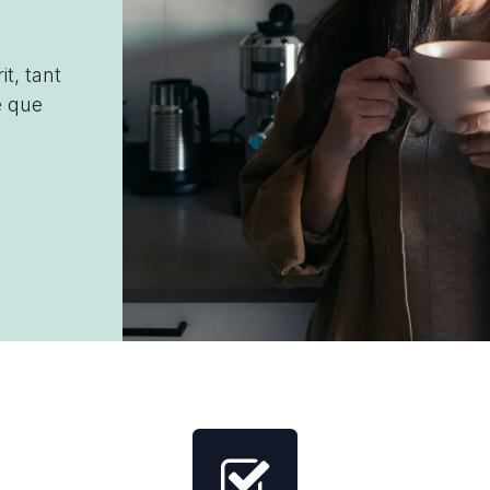
t, tant
e que