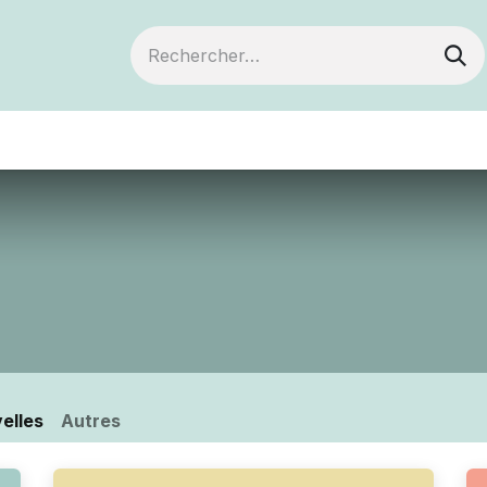
ts
Devenir membre
Votre coopérative
elles
Autres