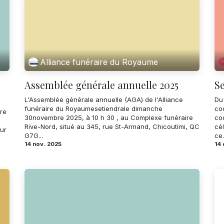
Alliance funéraire du Royaume
Assemblée générale annuelle 2025
Se
L'Assemblée générale annuelle (AGA) de l'Alliance
Du
funéraire du Royaumesetiendrale dimanche
co
ire
30novembre 2025, à 10 h 30 , au Complexe funéraire
co
Rive-Nord, situé au 345, rue St-Armand, Chicoutimi, QC
cél
eur
G7G...
ce.
14 nov. 2025
14 