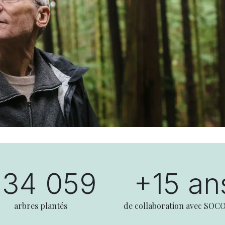
234 059
+15 an
arbres plantés
de collaboration avec SOC