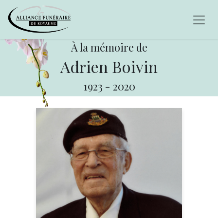
À la mémoire de
Adrien Boivin
1923
-
2020