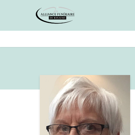
Avis de décès
Services offer