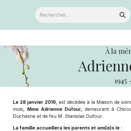
ts
Devenir membre
Votre coopérative
À la mé
Adrienn
1945
Le 28 janvier 2019
, est décédée à la Maison de soins
mois,
Mme Adrienne Dufour,
demeurant à Chicouti
Duchesne et de feu M. Stanislas Dufour.
La famille accueillera les parents et ami(e)s le
: