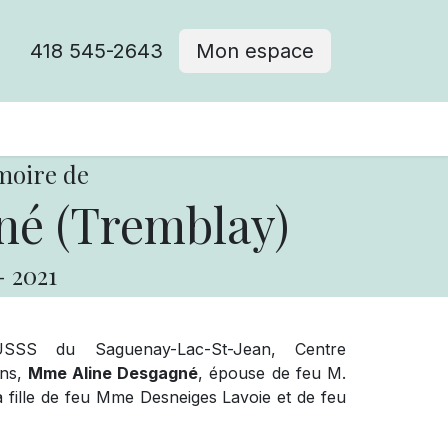
418 545-2643
Mon espace
Cimetière catholique
moire de
né (Tremblay)
-
2021
SSS du Saguenay-Lac-St-Jean, Centre
ans,
Mme Aline Desgagné
, épouse de feu M.
la fille de feu Mme Desneiges Lavoie et de feu