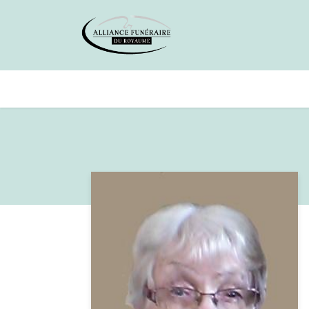
Avis de décès
Services offer