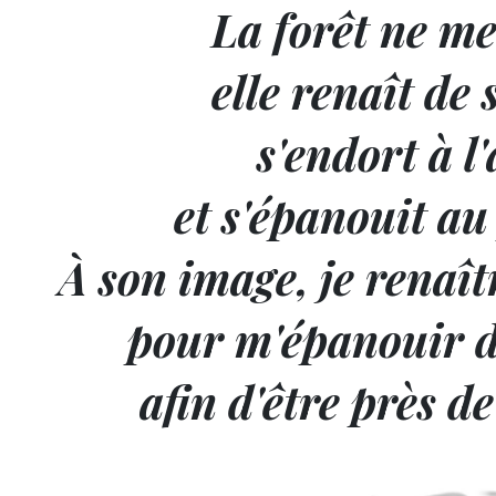
La forêt ne me
elle renaît de 
s'endort à 
et s'épanouit a
À son image, je renaît
pour m'épanouir d
afin d'être près d