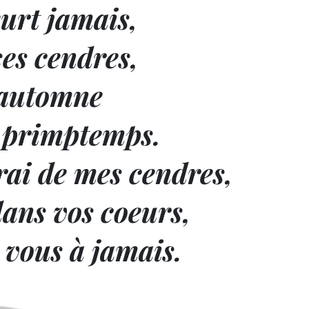
urt jamais,
ses cendres,
l'automne
u primptemps.
rai de mes cendres,
ans vos coeurs,
e vous à jamais.