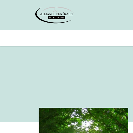
Avis de décès
Services offer