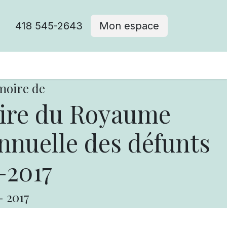
418 545-2643
Mon espace
Cimetière catholique
moire de
aire du Royaume
uelle des défunts
-2017
-
2017