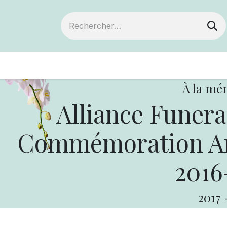
ts
Devenir membre
Votre coopérative
À la mé
Alliance Funer
Commémoration Ann
2016
2017