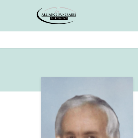
Avis de décès
Services offer