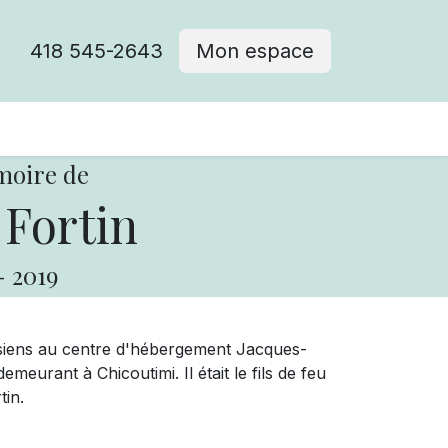
418 545-2643
Mon espace
Cimetière catholique
moire de
Fortin
-
2019
 siens au centre d'hébergement Jacques-
demeurant à Chicoutimi. Il était le fils de feu
in.