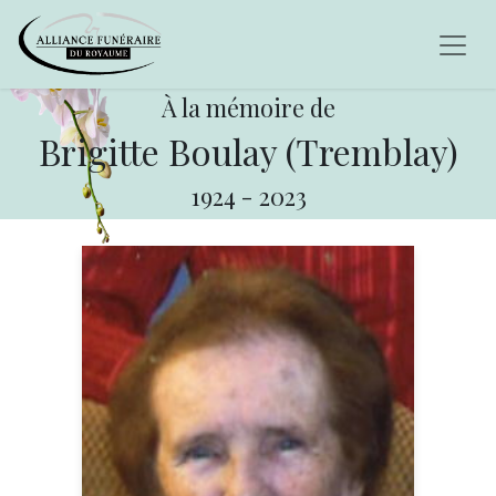
À la mémoire de
Brigitte Boulay (Tremblay)
1924
-
2023