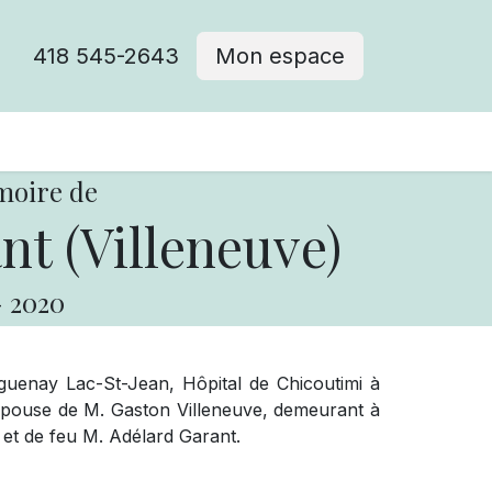
418 545-2643
Mon espace
Cimetière catholique
moire de
t (Villeneuve)
-
2020
uenay Lac-St-Jean, Hôpital de Chicoutimi à
épouse de M. Gaston Villeneuve, demeurant à
n et de feu M. Adélard Garant.