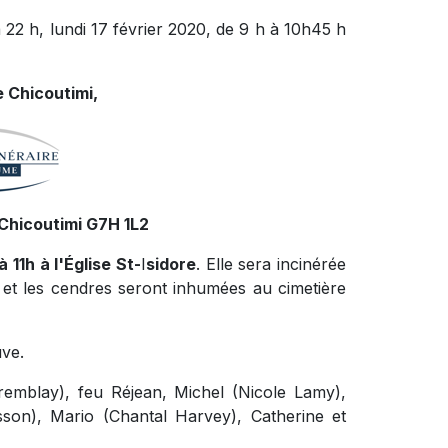
 22 h, lundi 17 février 2020, de 9 h à 10h45 h
 Chicoutimi,
Chicoutimi G7H 1L2
 11h à l'Église St-
I
sidore
. Elle sera incinérée
et les cendres seront inhumées au cimetière
uve.
remblay), feu Réjean, Michel (Nicole Lamy),
son), Mario (Chantal Harvey), Catherine et