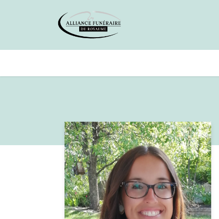
Avis de décès
Services offer