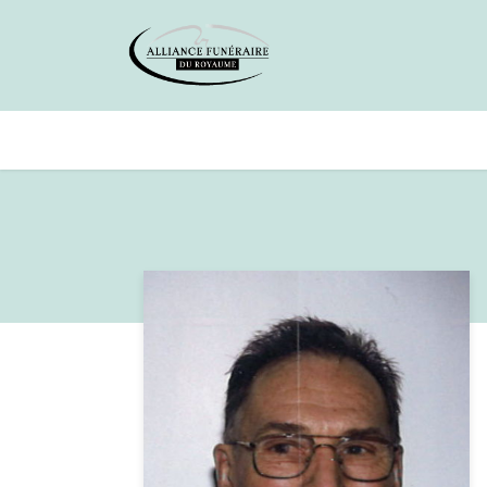
Avis de décès
Services offer