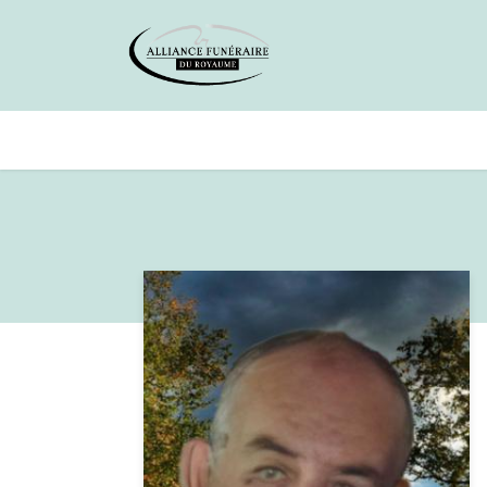
Avis de décès
Services offer