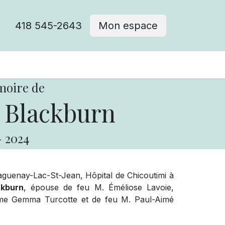
418 545-2643
Mon espace
Cimetière catholique
moire de
 Blackburn
-
2024
guenay-Lac-St-Jean, Hôpital de Chicoutimi à
ckburn
, épouse de feu M. Éméliose Lavoie,
u Mme Gemma Turcotte et de feu M. Paul-Aimé