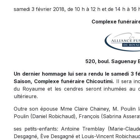
samedi 3 février 2018, de 10 h à 12 h et de 14 h à 16 h
Complexe funéraire
520, boul. Saguenay E
Un dernier hommage lui sera rendu le samedi 3 fév
Saison, Complexe funéraire Chicoutimi.
Il sera in
du Royaume et les cendres seront inhumées au c
ultérieure.
Outre son épouse Mme Claire Chainey, M. Poulin lai
Poulin (Daniel Robichaud), François (Sabrina Asseraf
ses petits-enfants: Antoine Tremblay (Marie-Claud
Desgagné, Ève Desgagné et Louis-Vincent Robichaud