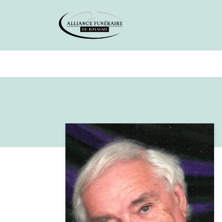
Avis de décès
Services offer