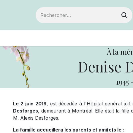
ts
Devenir membre
Votre coopérative
À la mé
Denise D
1945
Le 2 juin 2019
, est décédée à l'Hôpital général jui
Desforges
, demeurant à Montréal. Elle était la fil
M. Alexis Desforges.
La famille accueillera les parents et ami(e)s le :