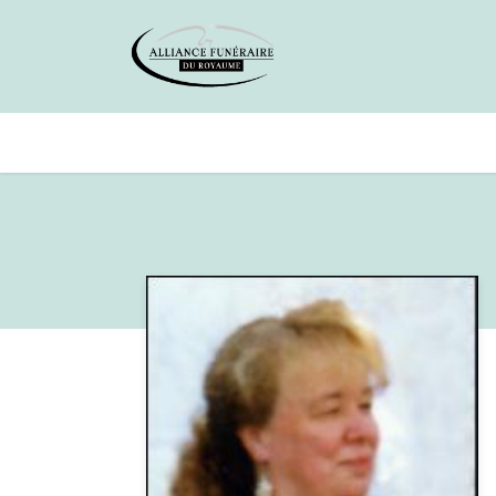
Avis de décès
Services offer