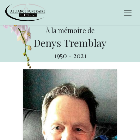
À la mémoire de
Denys Tremblay
1950
-
2021