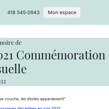
418 545-2643
Mon espace
Cimetière catholique
moire de
2021 Commémoration
uelle
22
 se couche, les étoiles apparaissent''
rsonnes décédées en juin 2021