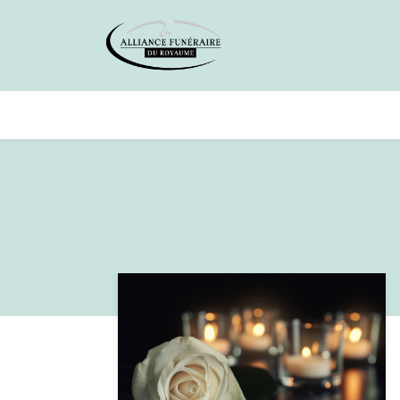
Avis de décès
Services offer