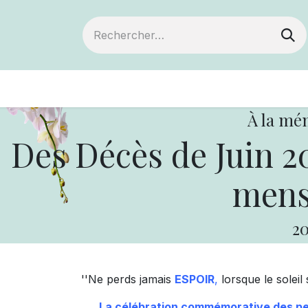
ts
Devenir membre
Votre coopérative
À la mé
Des Décès de Juin 
mens
20
''Ne perds jamais
ESPOIR
,
lorsque le soleil
La célébration commémorative des pe