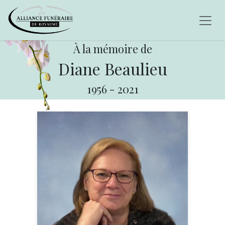
À la mémoire de
Diane Beaulieu
1956
-
2021