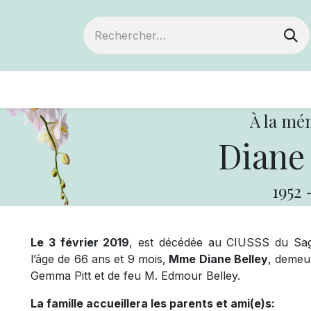
ts
Devenir membre
Votre coopérative
À la mé
Diane 
1952
Le 3 février 2019
, est décédée au CIUSSS du Sagu
l’âge de 66 ans et 9 mois,
Mme Diane Belley
, demeur
Gemma Pitt et de feu M. Edmour Belley.
La famille accueillera les parents et ami(e)s: