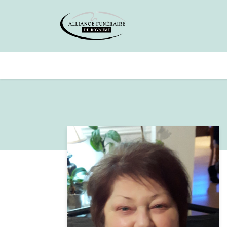
Avis de décès
Services offer