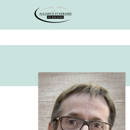
Avis de décès
Services offer