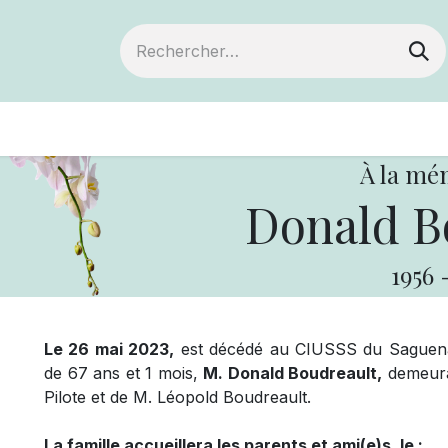
ts
Devenir membre
Votre coopérative
À la mé
Donald B
1956
Le 26 mai 2023,
est décédé au CIUSSS du Saguenay
de 67 ans et 1 mois,
M. Donald Boudreault,
demeuran
Pilote et de M. Léopold Boudreault.
La famille accueillera les parents et ami(e)s, le :