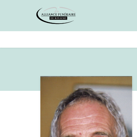
Avis de décès
Services offer