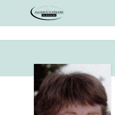
Avis de décès
Services offer