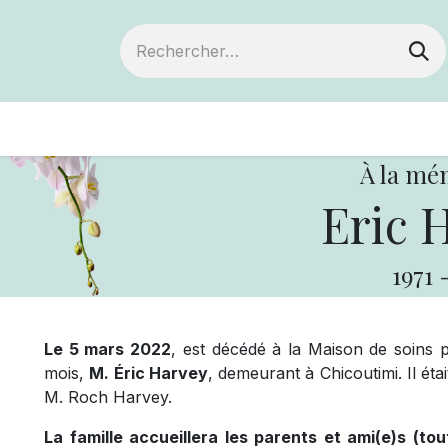
ts
Devenir membre
Votre coopérative
À la mé
Eric 
1971
Le 5 mars 2022
, est décédé à la Maison de soins p
mois,
M. Éric Harvey
, demeurant à Chicoutimi. Il éta
M. Roch Harvey.
La famille accueillera les parents et ami(e)s (to