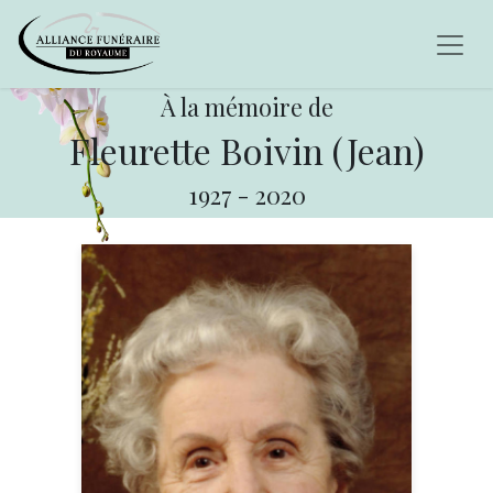
À la mémoire de
Fleurette Boivin (Jean)
1927
-
2020