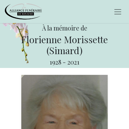
À la mémoire de
Florienne Morissette
(Simard)
1928
-
2021