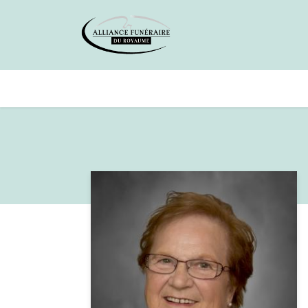
Avis de décès
Services offer