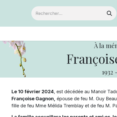
ts
Devenir membre
Votre coopérative
À la mé
François
1932
Le 10 février 2024
, est décédée au Manoir Tado
Françoise Gagnon,
épouse de feu M. Guy Beaulie
fille de feu Mme Mélida Tremblay et de feu M. P
La famille accueillera les parents et ami·es, le 