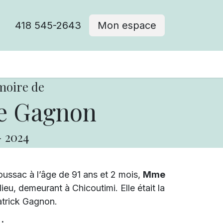
418 545-2643
Mon espace
Cimetière catholique
moire de
e Gagnon
-
2024
ussac à l’âge de 91 ans et 2 mois,
Mme
u, demeurant à Chicoutimi. Elle était la
atrick Gagnon.
: