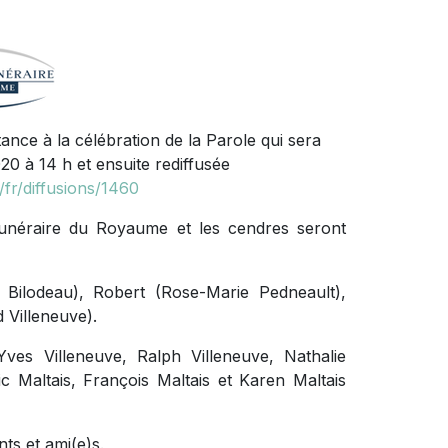
stance à la célébration de la Parole qui sera
020 à 14 h et ensuite rediffusée
fr/diffusions/1460
 funéraire du Royaume et les cendres seront
 Bilodeau), Robert (Rose-Marie Pedneault),
 Villeneuve).
Yves Villeneuve, Ralph Villeneuve, Nathalie
ic Maltais, François Maltais et Karen Maltais
ts et ami(e)s.