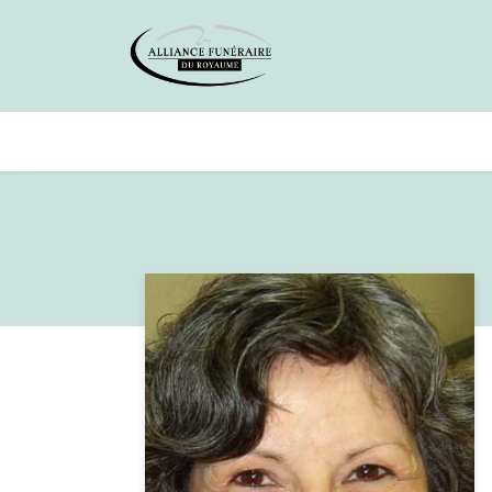
Avis de décès
Services offer