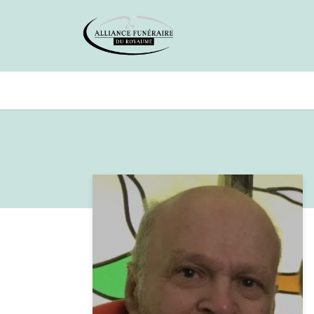
Avis de décès
Services offer