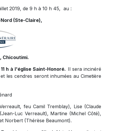
uillet 2019, de 9 h à 10 h 45, au :
Nord (Ste-Claire),
 Chicoutimi.
à 11 h à l'église Saint-Honoré.
Il sera incinéré
et les cendres seront inhumées au Cimetière
Ménard
 Verreault, feu Camil Tremblay), Lise (Claude
Jean-Luc Verreault), Martine (Michel Côté),
 et Norbert (Thérèse Beaumont).