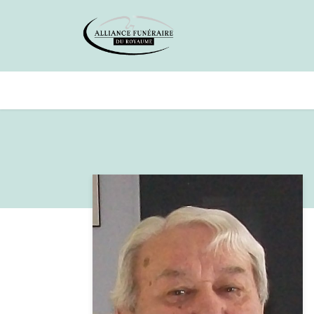
Avis de décès
Services offer