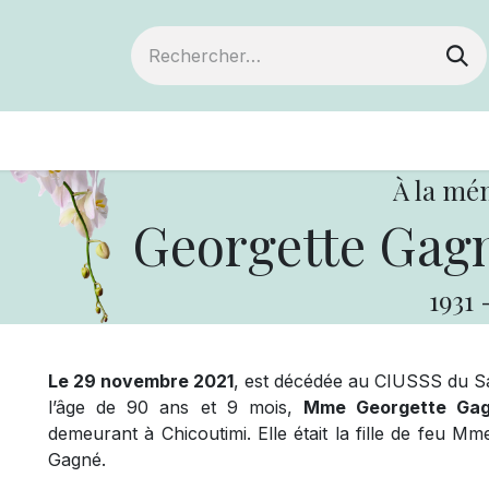
ts
Devenir membre
Votre coopérative
À la mé
Georgette Gagn
1931
Le 29 novembre 2021
, est décédée au CIUSSS du Sa
l’âge de 90 ans et 9 mois,
Mme Georgette Ga
demeurant à Chicoutimi. Elle était la fille de feu
Gagné.