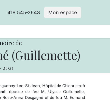
418 545-2643
Mon espace
Cimetière catholique
moire de
é (Guillemette)
-
2021
guenay-Lac-St-Jean, Hôpital de Chicoutimi à
gné
, épouse de feu M. Ulysse Guillemette,
 Mme Rose-Anna Desgagné et de feu M. Edmond