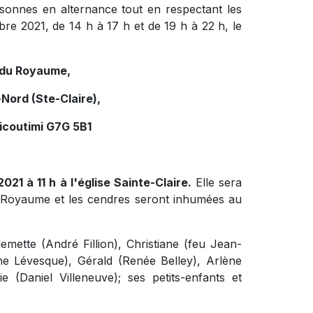
sonnes en alternance tout en respectant les
re 2021, de 14 h à 17 h et de 19 h à 22 h, le
e du Royaume,
Nord (Ste-Claire),
icoutimi G7G 5B1
021 à 11 h à l'église Sainte-Claire.
Elle sera
u Royaume et les cendres seront inhumées au
lemette (André Fillion), Christiane (feu Jean-
ine Lévesque), Gérald (Renée Belley), Arlène
 (Daniel Villeneuve); ses petits-enfants et