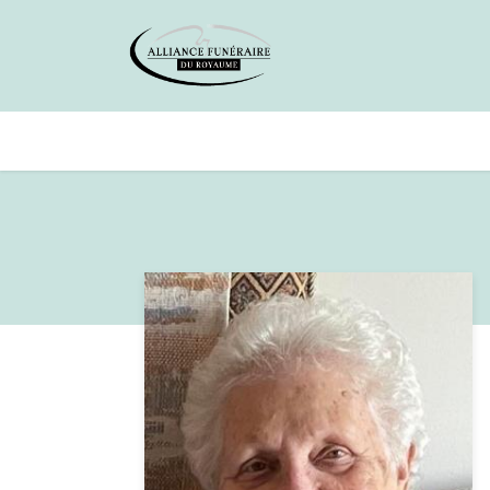
Avis de décès
Services offer