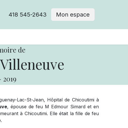
418 545-2643
Mon espace
Cimetière catholique
moire de
Villeneuve
-
2019
uenay-Lac-St-Jean, Hôpital de Chicoutimi à
uve
, épouse de feu M Edmour Simard et en
rant à Chicoutimi. Elle était la fille de feu
.