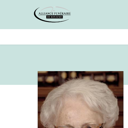
Avis de décès
Services offer