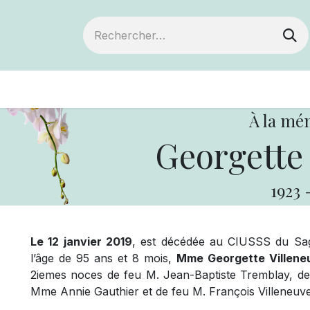
ts
Devenir membre
Votre coopérative
À la mé
Georgette 
1923
Le 12 janvier 2019
, est décédée au CIUSSS du Sag
l’âge de 95 ans et 8 mois,
Mme Georgette Villene
2iemes noces de feu M. Jean-Baptiste Tremblay, demeu
Mme Annie Gauthier et de feu M. François Villeneuve