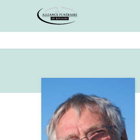
Avis de décès
Services offer