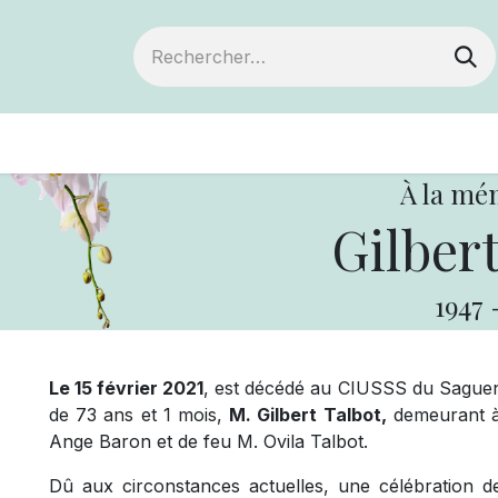
ts
Devenir membre
Votre coopérative
À la mé
Gilbert
1947
Le 15 février 2021
, est décédé au CIUSSS du Saguena
de 73 ans et 1 mois,
M. Gilbert Talbot,
demeurant à C
Ange Baron et de feu M. Ovila Talbot.
Dû aux circonstances actuelles, une célébration de