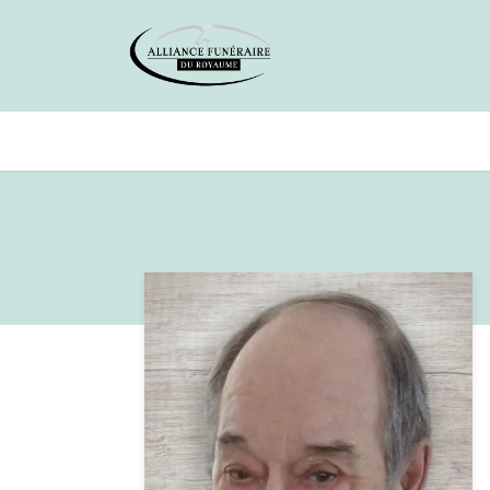
Avis de décès
Services offer