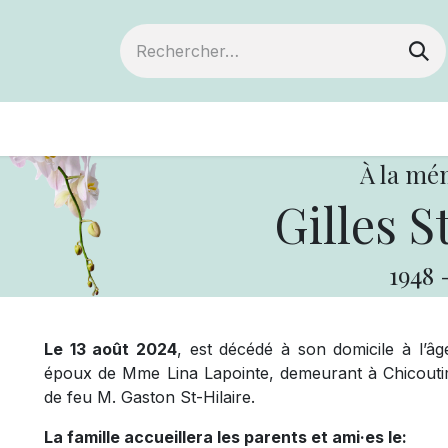
ts
Devenir membre
Votre coopérative
À la mé
Gilles S
1948
Le 13 août 2024
, est décédé à son domicile à l’â
époux de Mme Lina Lapointe, demeurant à Chicoutimi
de feu M. Gaston St-Hilaire.
La famille accueillera les parents et ami·es le: