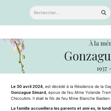
ts
Devenir membre
Votre coopérative
À la mé
Gonzagu
1937
Le 30 avril 2024
, est décédé à la Résidence de la Ga
Gonzague Simard
, époux de feu Mme Yolande Tremb
Chicoutimi. Il était le fils de feu Mme Blanche Bastie
La famille accueillera les parents et ami·es, le lund