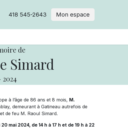
418 545-2643
Mon espace
Cimetière catholique
moire de
e Simard
-
2024
ppe à l’âge de 86 ans et 8 mois,
M.
lay, demeurant à Gatineau autrefois de
n et de feu M. Raoul Simard.
i 20 mai 2024, de 14 h à 17 h et de 19 h à 22