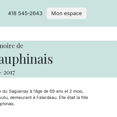
418 545-2643
Mon espace
Cimetière catholique
moire de
auphinais
-
2017
 du Saguenay à l’âge de 69 ans et 2 mois,
u, demeurant à Falardeau. Elle était la fille
phinais.