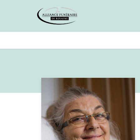
Avis de décès
Services offer