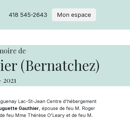
418 545-2643
Mon espace
Cimetière catholique
moire de
er (Bernatchez)
-
2021
aguenay Lac-St-Jean Centre d'hébergement
guette Gauthier
, épouse de feu M. Roger
le de feu Mme Thérèse O'Leary et de feu M.