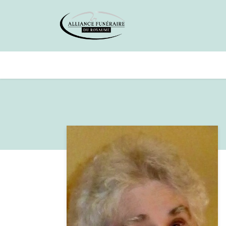
Avis de décès
Services offer